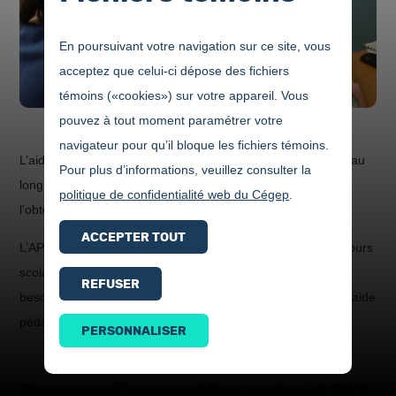
En poursuivant votre navigation sur ce site, vous
acceptez que celui-ci dépose des fichiers
témoins («cookies») sur votre appareil. Vous
pouvez à tout moment paramétrer votre
navigateur pour qu’il bloque les fichiers témoins.
L’aide pédagogique individuel (API) vous accompagne tout au
Pour plus d’informations, veuillez consulter la
long de votre cheminement scolaire, de l’admission jusqu’à
politique de confidentialité web du Cégep
.
l’obtention de votre diplôme d’études collégiales.
ACCEPTER TOUT
L’API est un conseiller qui vous aide à structurer votre parcours
scolaire. La première porte à laquelle frapper si vous avez
REFUSER
besoin d’information concernant vos études, c’est celle de l’aide
pédagogique individuel.
PERSONNALISER
Pourquoi consulter votre API?