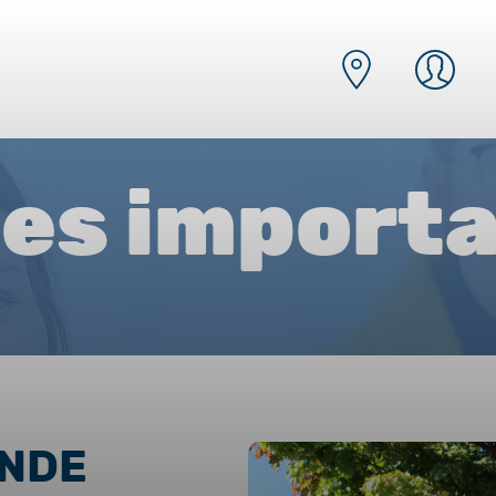
es import
ANDE