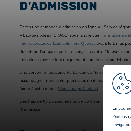
D'ADMISSION
Faites une demande d’admission en ligne au Service régio
– Lac-Saint-Jean (SRASL) sous la rubrique
Faire ta demand
internationaux ou Étudiants hors-Québec
avant le 1 mai, pou
détenteur d’un passeport francais, et avant le 15 février pou
Les admissions se font uniquement pour la session débutant
Une personne-ressource du Bureau de l'international du C
accompagner dans votre processus de demande d’admission.
écrire à cette étape! (
Voir la page Contact
)
Des frais de 85 $ canadiens ou de 65 € sont exigés pour f
En poursui
d’admission.
témoins (
navigateur