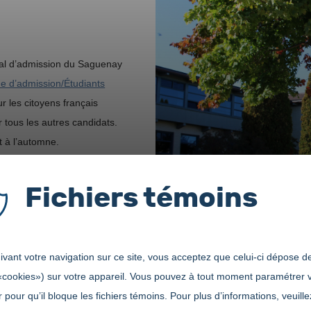
nal d’admission du Saguenay
e d’admission/Étudiants
r les citoyens français
r tous les autres candidats.
 à l’automne.
égep de Jonquière peut vous
Fichiers témoins
 N’hésitez pas à lui
aire une demande
vant votre navigation sur ce site, vous acceptez que celui-ci dépose de
«cookies») sur votre appareil. Vous pouvez à tout moment paramétrer 
 pour qu’il bloque les fichiers témoins. Pour plus d’informations, veuille