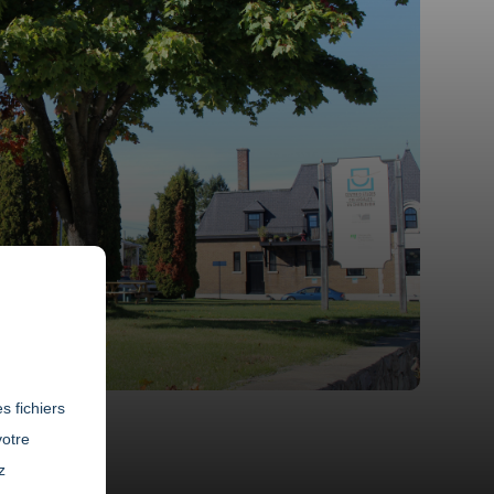
s fichiers
votre
z