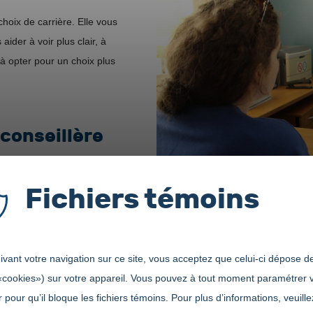
hoix de carrière. Elle vous
ider à voir plus clair, à
r à opter pour un choix plus
 conseillère
Fichiers témoins
vant votre navigation sur ce site, vous acceptez que celui-ci dépose de
«cookies») sur votre appareil. Vous pouvez à tout moment paramétrer 
e est contingenté
 pour qu’il bloque les fichiers témoins. Pour plus d’informations, veuille