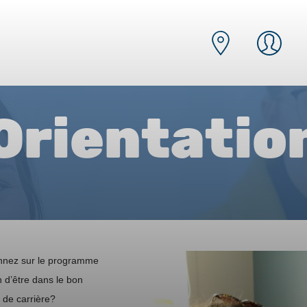
Orientatio
onnez sur le programme
n d’être dans le bon
 de carrière?