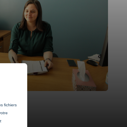
s fichiers
votre
z