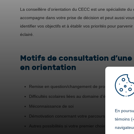
La conseillère d’orientation du CECC est une spécialiste du c
accompagne dans votre prise de décision et peut aussi vous a
identifier vos objectifs et à établir vos priorités pour parveni
éclairé.
Motifs de consultation d’une
en orientation
Remise en question/changement de programme
Difficultés scolaires liées au domaine d’études
Méconnaissance de soi
En poursui
Démotivation concernant votre parcours scolaire
témoins (
Autres possibilités si votre premier choix de programm
navigateur