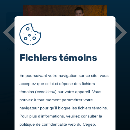
DANS CETTE SECTION
La 20
édition du Gala de la réussite présente les nominés et
e
gagnants s'étant démarqués au cours de la dernière année.
Fichiers témoins
En poursuivant votre navigation sur ce site, vous
acceptez que celui-ci dépose des fichiers
témoins («cookies») sur votre appareil. Vous
pouvez à tout moment paramétrer votre
navigateur pour qu’il bloque les fichiers témoins.
PHOTOS
Pour plus d’informations, veuillez consulter la
politique de confidentialité web du Cégep
.