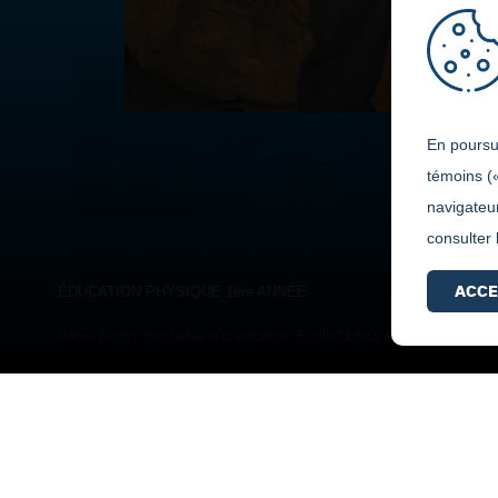
En poursui
témoins (
navigateur
consulter
Littérature 1ère année
ACCE
ÉDUCATION PHYSIQUE 1ère ANNÉE
Régis Fortin, conseiller d’orientation, Emile Dufour (gagnant), Léan