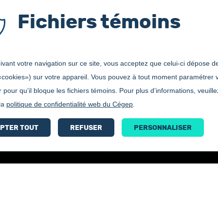
Fichiers témoins
vant votre navigation sur ce site, vous acceptez que celui-ci dépose de
«cookies») sur votre appareil. Vous pouvez à tout moment paramétrer 
 pour qu’il bloque les fichiers témoins. Pour plus d’informations, veuille
 la
politique de confidentialité web du Cégep
.
Coup de coeurs soins infirmiers
PTER TOUT
REFUSER
PERSONNALISER
dre Bergeron, Justine Bouchard (absente sur la photo) et Pierre Coutu, vice-p
Bottin
Accessibilité
Carrières