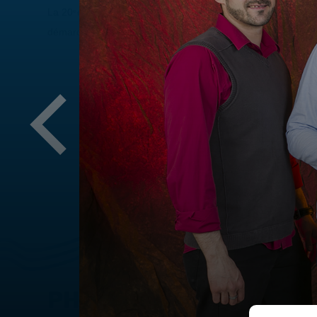
La 20
édition du Gala de la réussite présente les nominés e
e
démarqués au cours de la dernière année.
PHOTOS