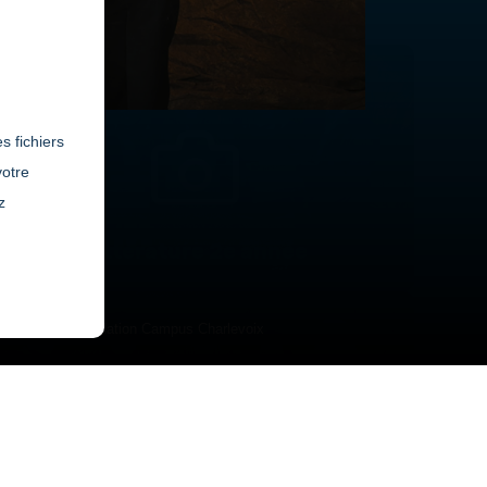
s fichiers
votre
z
Littérature 2e année
résident de la Fondation Campus Charlevoix