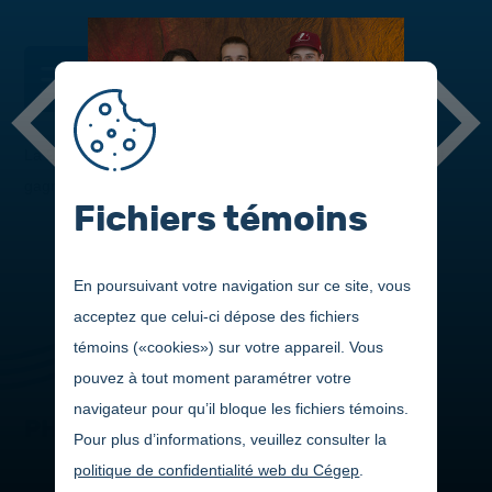
DANS CETTE SECTION
La 20
édition du Gala de la réussite présente les nominés et
e
gagnants s'étant démarqués au cours de la dernière année.
Fichiers témoins
En poursuivant votre navigation sur ce site, vous
acceptez que celui-ci dépose des fichiers
témoins («cookies») sur votre appareil. Vous
pouvez à tout moment paramétrer votre
navigateur pour qu’il bloque les fichiers témoins.
PHOTOS
Pour plus d’informations, veuillez consulter la
politique de confidentialité web du Cégep
.