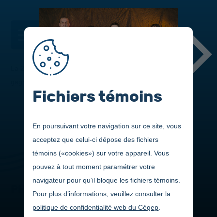
DANS CETTE SECTION
La 20
édition du Gala de la réussite présente les nominés et
e
gagnants s'étant démarqués au cours de la dernière année.
Fichiers témoins
En poursuivant votre navigation sur ce site, vous
acceptez que celui-ci dépose des fichiers
témoins («cookies») sur votre appareil. Vous
pouvez à tout moment paramétrer votre
navigateur pour qu’il bloque les fichiers témoins.
PHOTOS
Pour plus d’informations, veuillez consulter la
politique de confidentialité web du Cégep
.