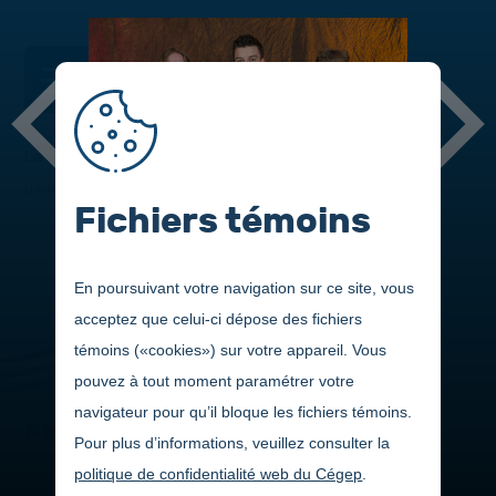
DANS CETTE SECTION
La 20
édition du Gala de la réussite présente les nominés et
e
gagnants s'étant démarqués au cours de la dernière année.
Fichiers témoins
En poursuivant votre navigation sur ce site, vous
acceptez que celui-ci dépose des fichiers
témoins («cookies») sur votre appareil. Vous
pouvez à tout moment paramétrer votre
navigateur pour qu’il bloque les fichiers témoins.
PHOTOS
Pour plus d’informations, veuillez consulter la
politique de confidentialité web du Cégep
.