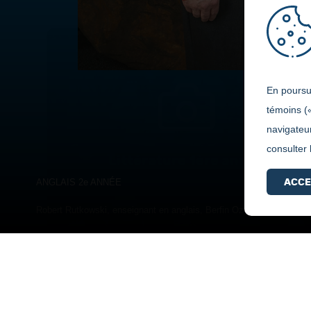
En poursui
témoins (
navigateur
consulter
Littérature 1ère année
ACCE
ANGLAIS 2e ANNÉE
Robert Rutkowski, enseignant en anglais, Berfin Ozge Cetin, Jean-Mi