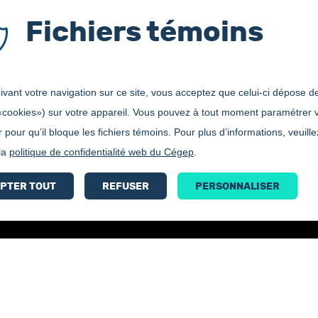
Fichiers témoins
vant votre navigation sur ce site, vous acceptez que celui-ci dépose de
«cookies») sur votre appareil. Vous pouvez à tout moment paramétrer 
 pour qu’il bloque les fichiers témoins. Pour plus d’informations, veuille
 la
politique de confidentialité web du Cégep
.
Coup de coeurs soins infirmiers
PTER TOUT
REFUSER
PERSONNALISER
chel Perron (gagnant), William Tremblay, Jean Doiron, enseignant en science p
Bottin
Accessibilité
Carrières