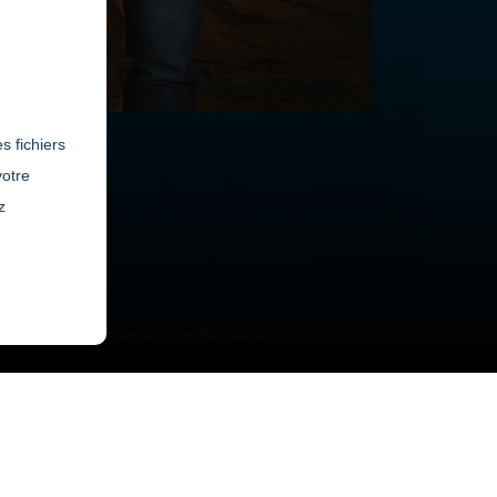
s fichiers
votre
z
Littérature 2e année
olitique et représentant pour Bell (absent sur la photo)