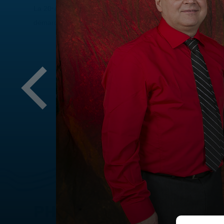
La 20
édition du Gala de la réussite présente les nominés e
e
démarqués au cours de la dernière année.
PHOTOS