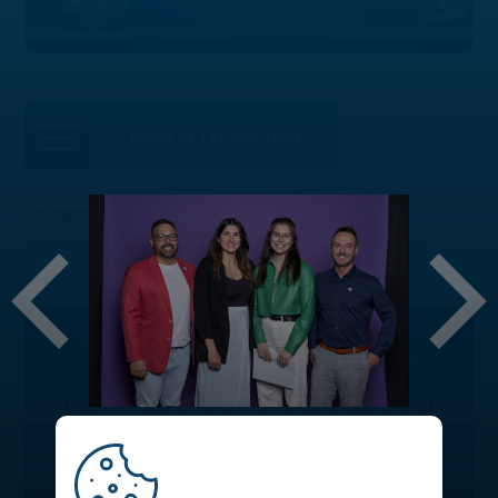
DANS CETTE SECTION
Un merci spécial à tous les donateurs et artisans ayant
contribué au succès de cette soirée! Voici les nominés et
gagnants des différentes bourses :