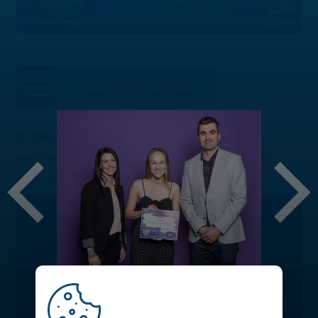
DANS CETTE SECTION
Un merci spécial à tous les donateurs et artisans ayant
contribué au succès de cette soirée! Voici les nominés et
gagnants des différentes bourses :