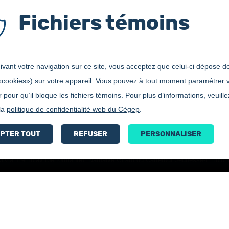
Fichiers témoins
vant votre navigation sur ce site, vous acceptez que celui-ci dépose de
«cookies») sur votre appareil. Vous pouvez à tout moment paramétrer 
 pour qu’il bloque les fichiers témoins. Pour plus d’informations, veuille
 la
politique de confidentialité web du Cégep
.
PTER TOUT
REFUSER
PERSONNALISER
livia Tremblay (performante), Nathalye Girard du Carrefour Jeunesse-Emploi 
Bottin
Accessibilité
Carrières