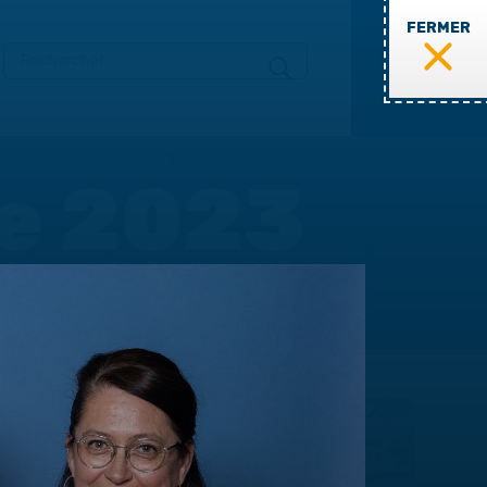
FERMER
MENU
te 2023