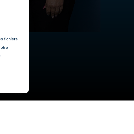
s fichiers
votre
z
de Charlevoix