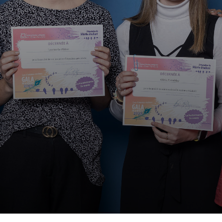
 et merci aux généreux
irée :