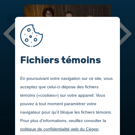
DANS CETTE SECTION
Sous le thème
Les 5 saisons du CECC
, voici les nominés et
gagnants s'étant démarqués au cours de la dernière année
Fichiers témoins
ainsi que les artisans de cette belle soirée!
En poursuivant votre navigation sur ce site, vous
acceptez que celui-ci dépose des fichiers
témoins («cookies») sur votre appareil. Vous
pouvez à tout moment paramétrer votre
navigateur pour qu’il bloque les fichiers témoins.
Pour plus d’informations, veuillez consulter la
PHOTOS
politique de confidentialité web du Cégep
.