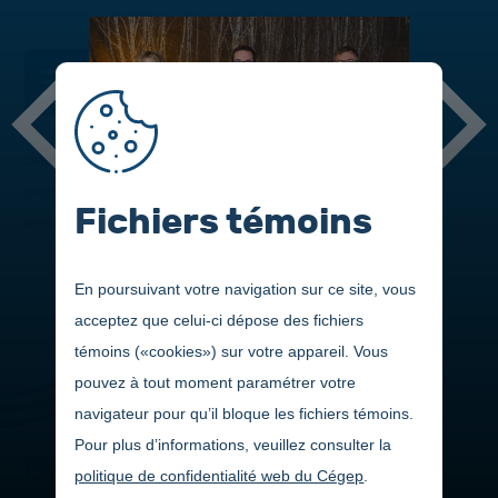
DANS CETTE SECTION
Sous le thème
Les 5 saisons du CECC
, voici les nominés et
gagnants s'étant démarqués au cours de la dernière année
Fichiers témoins
ainsi que les artisans de cette belle soirée!
En poursuivant votre navigation sur ce site, vous
acceptez que celui-ci dépose des fichiers
témoins («cookies») sur votre appareil. Vous
pouvez à tout moment paramétrer votre
navigateur pour qu’il bloque les fichiers témoins.
Pour plus d’informations, veuillez consulter la
PHOTOS
politique de confidentialité web du Cégep
.