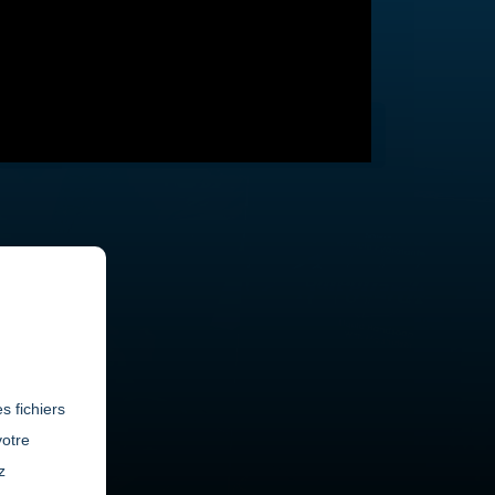
re
CONDITIONS D'ADMISSION
s fichiers
votre
z