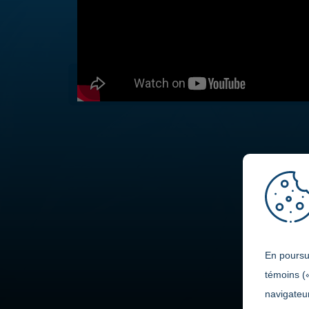
S
DESCRIPTION
En poursui
témoins (
navigateur