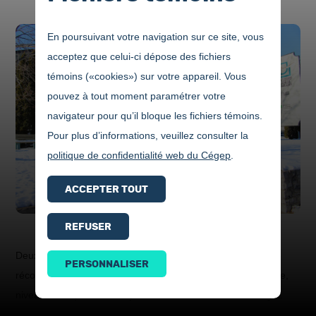
En poursuivant votre navigation sur ce site, vous
acceptez que celui-ci dépose des fichiers
témoins («cookies») sur votre appareil. Vous
pouvez à tout moment paramétrer votre
navigateur pour qu’il bloque les fichiers témoins.
Pour plus d’informations, veuillez consulter la
politique de confidentialité web du Cégep
.
ACCEPTER TOUT
REFUSER
Deux projets entrepreneuriaux d’étudiants du CECC ont été
PERSONNALISER
récompensés lors de la 20e édition du Défi OSEntreprendre,
niveau local qui avait lieu jeudi 29 mars au Domaine Forget.