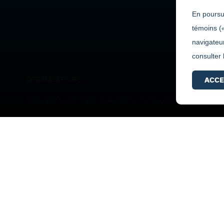
En poursui
témoins (
navigateur
consulter
PHOTOS
ACCE
ORGANISATEURS
Geneviève Laurin, Pierre Beauchesne, Patricia Aubé, Kim Boudreault
PHOTOS ET VIDÉO
SOINS INFIRMIERS - Distinctions
1ère année