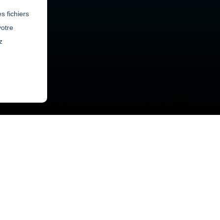
s fichiers
votre
z
SOINS INFIRMIERS – Distinctions 3e
année