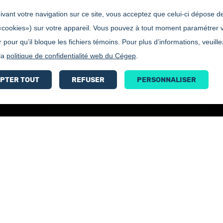
vant votre navigation sur ce site, vous acceptez que celui-ci dépose de
«cookies») sur votre appareil. Vous pouvez à tout moment paramétrer 
 pour qu’il bloque les fichiers témoins. Pour plus d’informations, veuille
 la
politique de confidentialité web du Cégep
.
PTER TOUT
REFUSER
PERSONNALISER
, Nicolas Bilodeau, Isabelle Bolduc
S
SOINS INFIRMIERS- Distinctions 2e
année