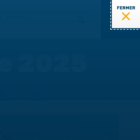
FERMER
MENU
te 2025