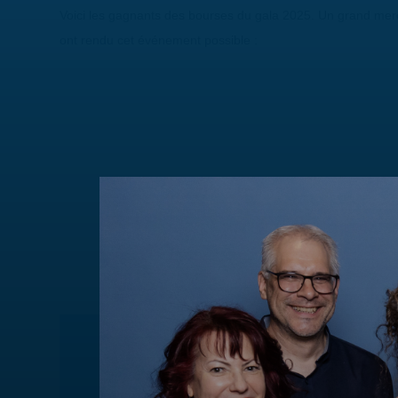
Voici les gagnants des bourses du gala 2025. Un grand merc
ont rendu cet événement possible :