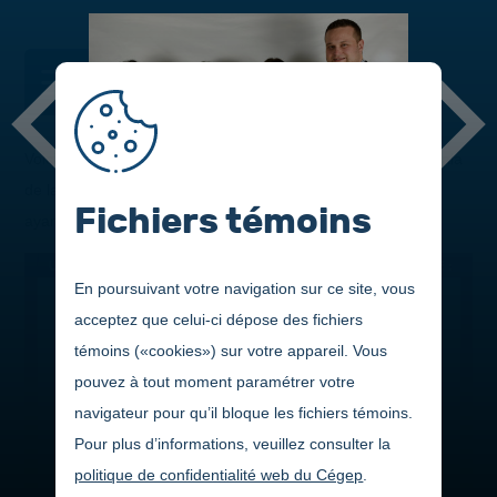
DANS CETTE SECTION
Voici les nominés et gagnants des différentes bourses du Gala
de la réussite 2022, les généreux donateurs et les artisans
Fichiers témoins
ayant contribué à cette belle soirée :
En poursuivant votre navigation sur ce site, vous
acceptez que celui-ci dépose des fichiers
témoins («cookies») sur votre appareil. Vous
pouvez à tout moment paramétrer votre
navigateur pour qu’il bloque les fichiers témoins.
Pour plus d’informations, veuillez consulter la
politique de confidentialité web du Cégep
.