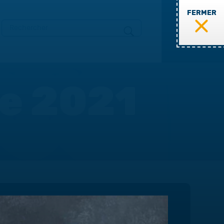
FERMER
MENU
te 2021