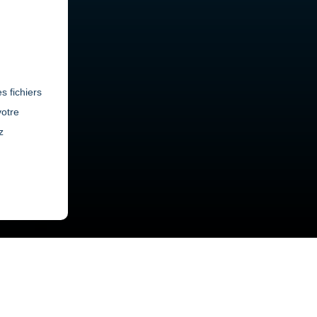
s fichiers
votre
z