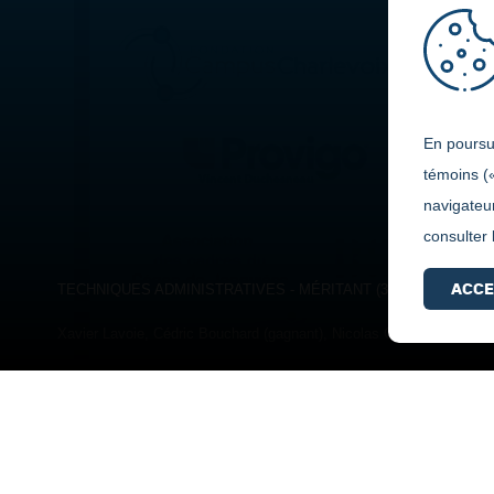
En poursui
témoins (
navigateur
consulter
ACCE
TECHNIQUES ADMINISTRATIVES - MÉRITANT (3e année)
Xavier Lavoie, Cédric Bouchard (gagnant), Nicolas Gagnon