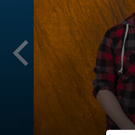
Sous le thème
Le chalet
, voici les nominés et gagnants s'é
la dernière année ainsi que les artisans de cette soirée.
PHOTOS