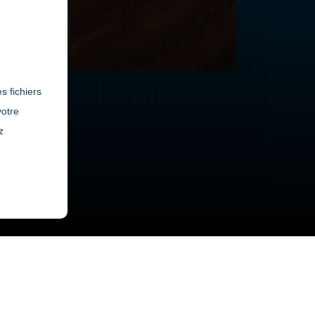
s fichiers
votre
z
Littérature 2e année
Éducation physique 1ère année