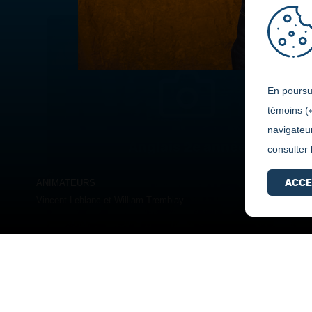
En poursui
témoins (
navigateur
Anglais 2e année
consulter
ACCE
ANIMATEURS
Vincent Leblanc et William Tremblay
Philosophie 1ère année