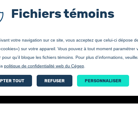
Fichiers témoins
vant votre navigation sur ce site, vous acceptez que celui-ci dépose de
«cookies») sur votre appareil. Vous pouvez à tout moment paramétrer 
 pour qu’il bloque les fichiers témoins. Pour plus d’informations, veuille
Littérature 1ère année
 la
politique de confidentialité web du Cégep
.
PTER TOUT
REFUSER
PERSONNALISER
Bottin
Accessibilité
Carrières
Philosophie 2e année