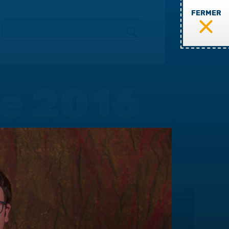
FERMER
MENU
te 2016